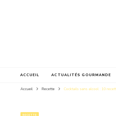
MyFrench
ACCUEIL
ACTUALITÉS GOURMANDE
Accueil
Recette
Cocktails sans alcool : 10 recet
RECETTE